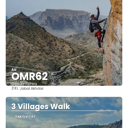
Ab
OMR62
Gesamtpreis
ZIEL:
Jabal Akhdar
Sehen
3 Villages Walk
1 AKTIVITÄT