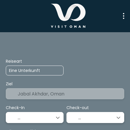
Trip Planner
Pakete
Verkehr
Reiseart
Ziel
Check-In
Check-out