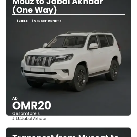
Mouz to Jabal Akhdar
(One Way)
1 ZIELE
1 VERKEHRSNETZ
Ab
OMR20
Gesamtpreis
ZIEL:
Jabal Akhdar
Sehen