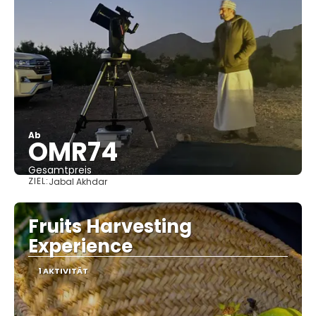
Ab
OMR74
Gesamtpreis
ZIEL:
Jabal Akhdar
Sehen
Fruits Harvesting
Experience
1 AKTIVITÄT