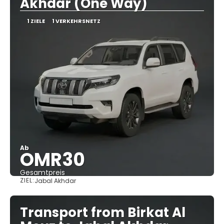
Akhdar (One Way)
1 ZIELE
1 VERKEHRSNETZ
Ab
OMR30
Gesamtpreis
ZIEL:
Jabal Akhdar
Sehen
Transport from Birkat Al