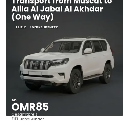
Transport from Muscat to
Alila Al Jabal Al Akhdar
(One Way)
1 ZIELE
1 VERKEHRSNETZ
Ab
OMR85
Gesamtpreis
ZIEL:
Jabal Akhdar
Sehen