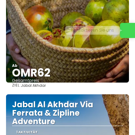
Kontaktieren Sie uns
Ab
OMR62
Gesamtpreis
ZIEL:
Jabal Akhdar
Sehen
Jabal Al Akhdar Via
Ferrata & Zipline
Adventure
1 AKTIVITÄT