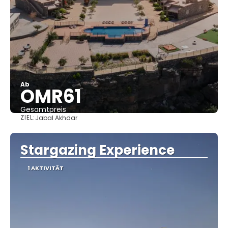
Ab
OMR61
Gesamtpreis
ZIEL:
Jabal Akhdar
Sehen
Stargazing Experience
1 AKTIVITÄT