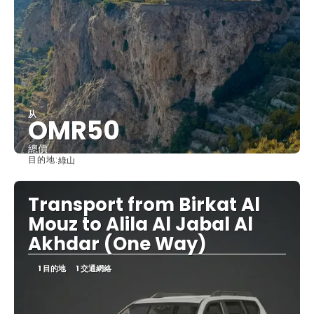
从
OMR50
總價
目的地:
綠山
查看
Transport from Birkat Al
Mouz to Alila Al Jabal Al
Akhdar (One Way)
1 目的地
1 交通網絡