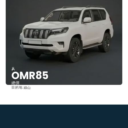
从
OMR85
總價
目的地:
綠山
查看