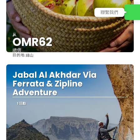
聯繫我們
从
OMR62
總價
目的地:
綠山
查看
Jabal Al Akhdar Via
Ferrata & Zipline
Adventure
1 活動