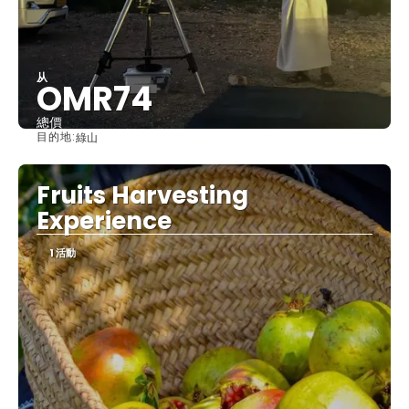
从
OMR74
總價
目的地:
綠山
查看
Fruits Harvesting
Experience
1 活動