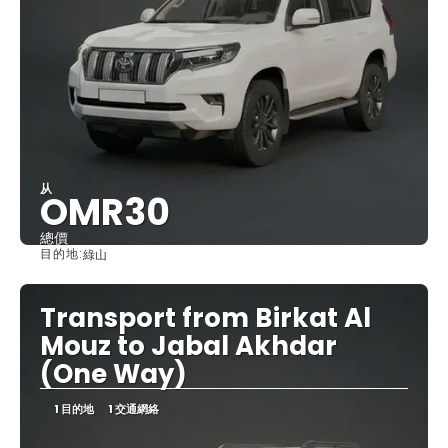
从
OMR30
總價
目的地:
綠山
查看
Transport from Birkat Al
Mouz to Jabal Akhdar
(One Way)
1 目的地
1 交通網絡