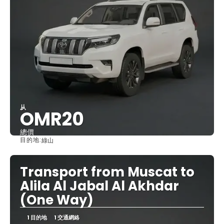
从
OMR20
總價
目的地:
綠山
查看
Transport from Muscat to
Alila Al Jabal Al Akhdar
(One Way)
1 目的地
1 交通網絡