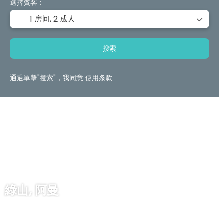
選擇賓客：
1 房间,
2 成人
搜索
通過單擊"搜索"，我同意
使用条款
綠山, 阿曼