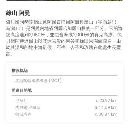
綠山
阿曼
傑貝爾阿赫達爾山或阿爾賈巴爾阿赫達爾山（字面意思
為'綠山'）是阿曼內地省阿爾哈加爾山脈的一部分。它的海
拔高度達到2,980米，並包含海拔2,000米的賽克高原。傑
貝爾阿赫達爾山以其迷宮般的河谷和梯田果園而聞名，由
於其溫和的地中海氣候，石榴、杏子和玫瑰在此處生長豐
富。
推荐机场
馬斯喀特國際機場 (MCT)
周邊目的地
尼茲瓦
a 23.92 km
杰貝爾·沙姆斯
a 44.69 km
魯斯塔克
a 36.84 km