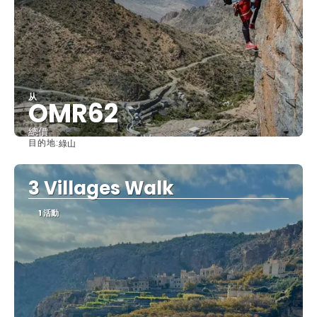
从
OMR62
總價
目的地:
綠山
查看
3 Villages Walk
1 活動