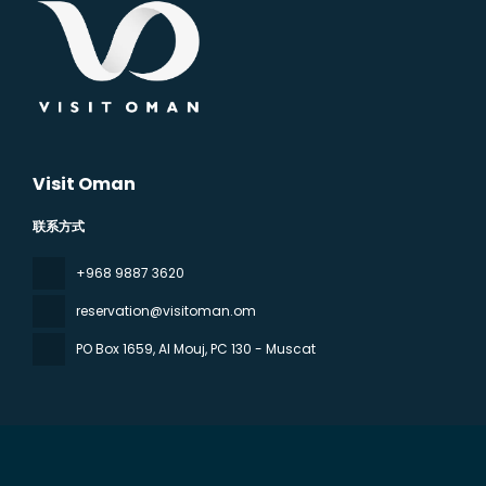
Visit Oman
联系方式
‪+968 9887 3620
reservation@visitoman.om
PO Box 1659, Al Mouj
, PC 130 - Muscat