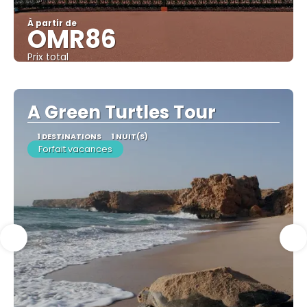
À partir de
OMR86
Prix ​​total
Afficher
A Green Turtles Tour
1 DESTINATIONS
1 NUIT(S)
Forfait vacances