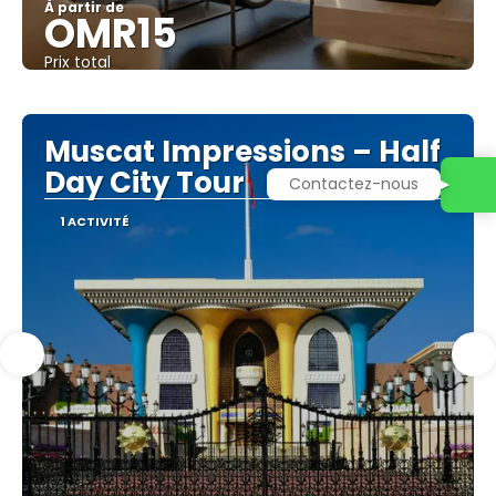
À partir de
OMR15
Prix ​​total
Afficher
Muscat Impressions – Half
Day City Tour
Contactez-nous
1 ACTIVITÉ