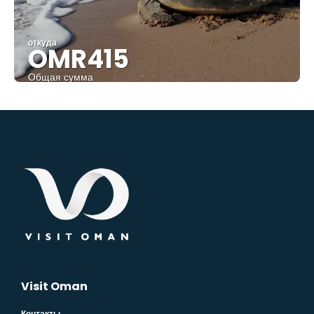
откуда
OMR415
Общая сумма
Видеть
Visit Oman
Контакты